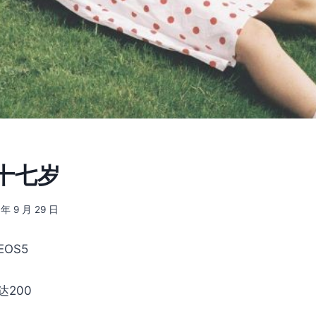
] 十七岁
 年 9 月 29 日
OS5
达200