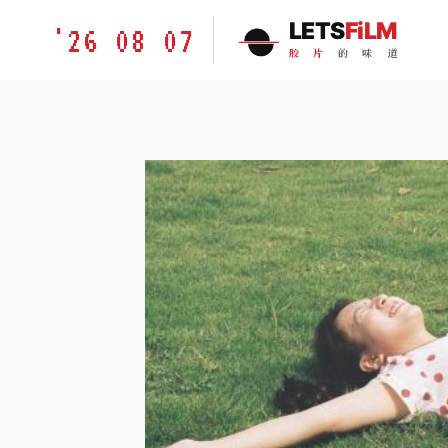
跳
胶
LETS
FiLM
'26 08 07
到
片
胶
片
的
味
道
内
的
容
味
道
LETSFILM