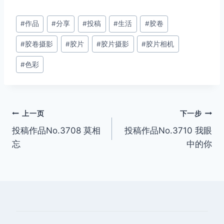
文
#
作品
#
分享
#
投稿
#
生活
#
胶卷
章
#
胶卷摄影
#
胶片
#
胶片摄影
#
胶片相机
标
签：
#
色彩
文
上一页
下一步
投稿作品No.3708 莫相
投稿作品No.3710 我眼
章
忘
中的你
导
航