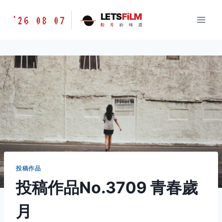
跳
胶
LETS
FiLM
'26 08 07
到
胶
片
的
味
道
片
内
的
容
味
道
LETSFILM
投稿作品
投稿作品No.3709 青春歲
月