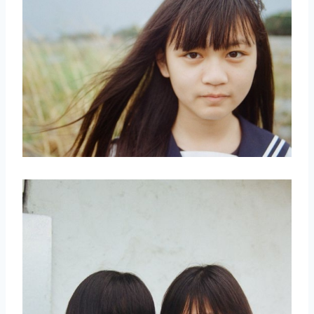
取消
搜索