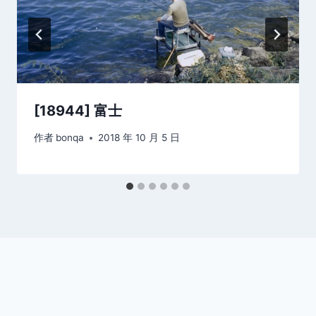
[18944] 富士
作者
bonqa
2018 年 10 月 5 日