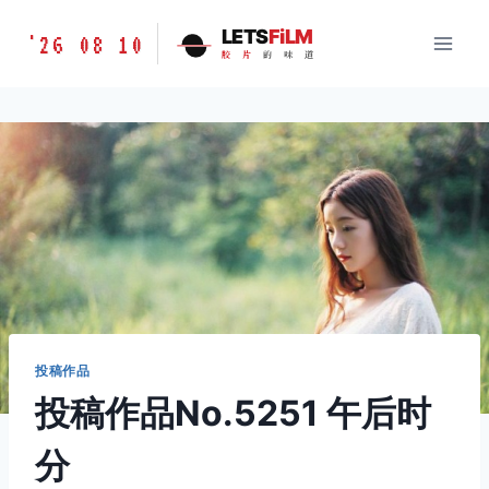
跳
胶
LETS
FiLM
'26 08 10
到
胶
片
的
味
道
片
内
的
容
味
道
LETSFILM
投稿作品
投稿作品No.5251 午后时
分