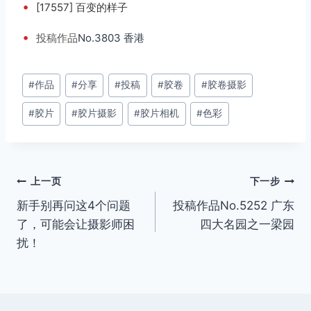
•
[17557] 百变的样子
•
投稿
作品
No.3803 香港
文
#
作品
#
分享
#
投稿
#
胶卷
#
胶卷摄影
章
#
胶片
#
胶片摄影
#
胶片相机
#
色彩
标
签：
文
上一页
下一步
新手别再问这4个问题
投稿作品No.5252 广东
章
了，可能会让摄影师困
四大名园之一梁园
导
扰！
航