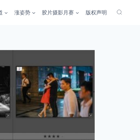
道
涨姿势
胶片摄影月赛
版权声明