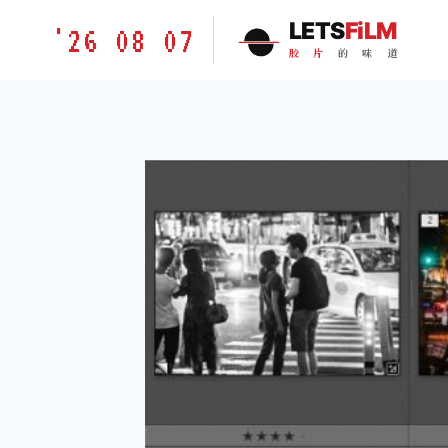
跳
胶
LETS
FiLM
'26 08 07
到
片
胶
片
的
味
道
内
的
容
味
道
LETSFILM