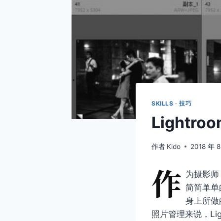
SKILLS · 技巧
Light
作者
Kido
2018 年 
作
为摄影师
简简单单
身上所做
照片管理来说，Li