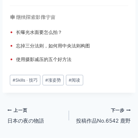
🕸️ 继续探索影像宇宙
•
长曝光水面要怎么拍？
•
忘掉三分法则，如何用中央法则构图
•
使用摄影减压的五个好方法
文
#
Skills · 技巧
#
涨姿势
#
阅读
章
标
签：
文
上一页
下一步
日本の夜の物語
投稿作品No.6542 鹿野
章
导