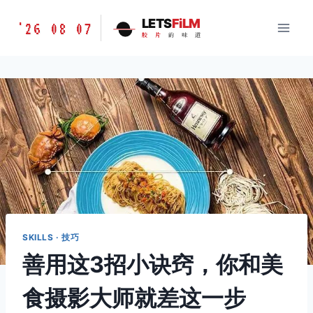
跳
胶
LETS
FiLM
'26 08 07
到
胶
片
的
味
道
片
内
的
容
味
道
LETSFILM
SKILLS · 技巧
善用这3招小诀窍，你和美
食摄影大师就差这一步