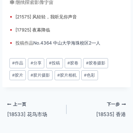
🕸️ 继续探索影像宇宙
•
[21575] 风轻轻，我听见你声音
•
[17925] 夜幕降临
•
投稿
作品
No.4364 中山大学海珠校区2—人
文
#
作品
#
分享
#
投稿
#
胶卷
#
胶卷摄影
章
#
胶片
#
胶片摄影
#
胶片相机
#
色彩
标
签：
文
上一页
下一步
[18533] 花鸟市场
[18535] 香港
章
导