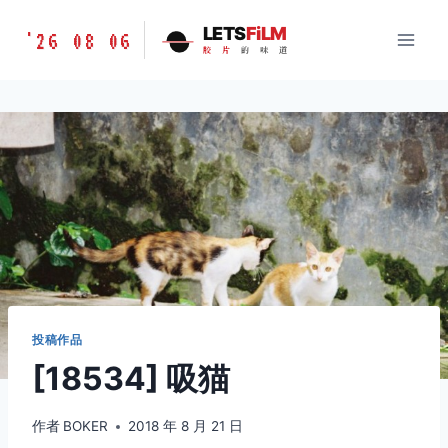
跳
胶
LETS
FiLM
'26 08 06
到
胶
片
的
味
道
片
内
的
容
味
道
LETSFILM
投稿作品
[18534] 吸猫
作者
BOKER
2018 年 8 月 21 日