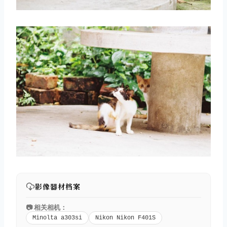
影像器材档案
📷 相关相机：
Minolta a303si
Nikon Nikon F401S