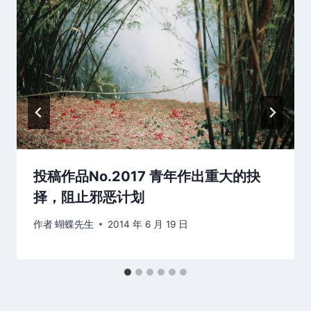
投稿作品No.2017 青年作出重大的抉
择，阻止邪恶计划
作者
蝴蝶先生
2014 年 6 月 19 日