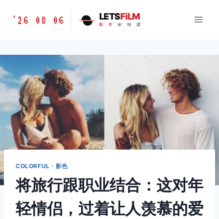
跳
胶
LETS
FiLM
'26 08 06
到
胶
片
的
味
道
片
内
的
容
味
道
LETSFILM
COLORFUL · 影色
将旅行跟职业结合：这对年
轻情侣，过着让人羡慕的爱