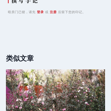
撰 写 手 记
暗房门已锁，请先
登录
或
注册
后留下您的印记。
类似文章