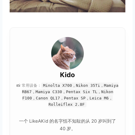
Kido
📸 常用设备：
Minolta X700，Nikon 35Ti，Mamiya
RB67，Mamiya C330，Pentax Six TL，Nikon
F100，Canon QL17，Pentax SP，Leica M6，
Rolleiflex 2.8F
一个 LikeAKid 的名字恬不知耻的从 20 岁叫到了
40 岁。