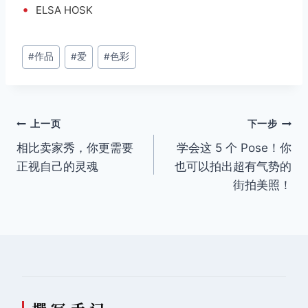
•
ELSA HOSK
文
#
作品
#
爱
#
色彩
章
标
签：
文
上一页
下一步
相比卖家秀，你更需要
学会这 5 个 Pose！你
章
正视自己的灵魂
也可以拍出超有气势的
导
街拍美照！
航