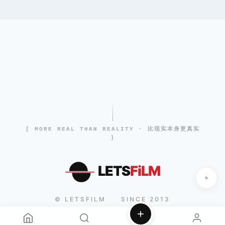
[ MORE REAL THAN REALITY · 比现实本身更真实
]
LETS
FiLM
© LETSFILM
SINCE 2013
|