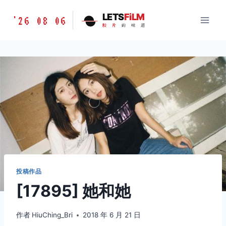
跳
胶
LETS
FiLM
'26 08 06
到
胶
片
的
味
道
片
内
的
容
味
道
LETSFILM
投稿作品
[17895] 她和她
作者
HiuChing_Bri
2018 年 6 月 21 日