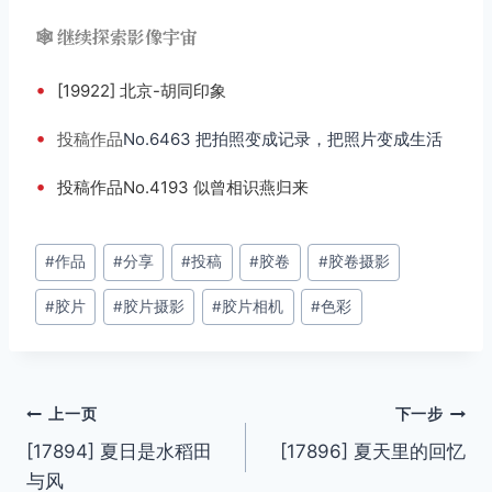
🕸️ 继续探索影像宇宙
•
[19922] 北京-胡同印象
•
投稿
作品
No.6463 把拍照变成记录，把照片变成生活
•
投稿作品No.4193 似曾相识燕归来
文
#
作品
#
分享
#
投稿
#
胶卷
#
胶卷摄影
章
#
胶片
#
胶片摄影
#
胶片相机
#
色彩
标
签：
文
上一页
下一步
[17894] 夏日是水稻田
[17896] 夏天里的回忆
章
与风