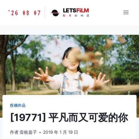
跳
胶
LETS
FiLM
'26 08 07
到
胶
片
的
味
道
片
内
的
容
味
道
LETSFILM
投稿作品
[19771] 平凡而又可爱的你
作者
壹枚嘉子
2019 年 1 月 19 日