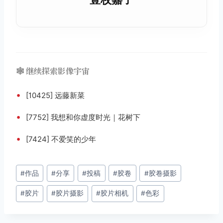
🕸️ 继续探索影像宇宙
•
[10425] 远藤新菜
•
[7752] 我想和你虚度时光｜花树下
•
[7424] 不爱笑的少年
文
#
作品
#
分享
#
投稿
#
胶卷
#
胶卷摄影
章
#
胶片
#
胶片摄影
#
胶片相机
#
色彩
标
签：