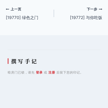
文
上一页
下一步
[19770] 绿色之门
[19772] 与你吃饭
章
导
航
撰 写 手 记
暗房门已锁，请先
登录
或
注册
后留下您的印记。