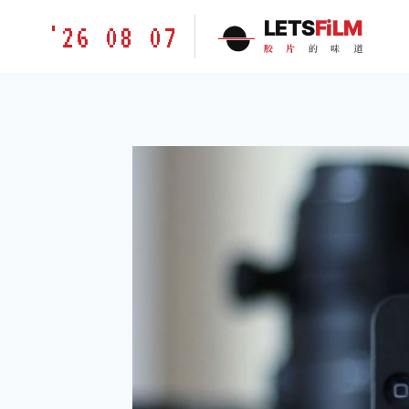
跳
胶
LETS
FiLM
'26 08 07
到
片
胶
片
的
味
道
内
的
容
味
道
LETSFILM