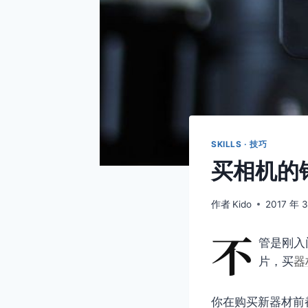
SKILLS · 技巧
买相机的
作者
Kido
2017 年 
不
管是刚入
片，买
器
你在购买新器材前