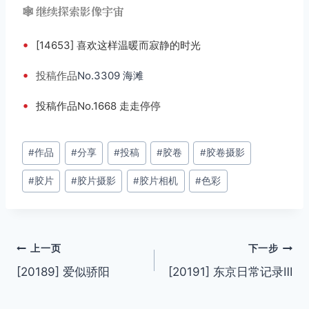
🕸️ 继续探索影像宇宙
•
[14653] 喜欢这样温暖而寂静的时光
•
投稿
作品
No.3309 海滩
•
投稿作品No.1668 走走停停
文
#
作品
#
分享
#
投稿
#
胶卷
#
胶卷摄影
章
#
胶片
#
胶片摄影
#
胶片相机
#
色彩
标
签：
文
上一页
下一步
[20189] 爱似骄阳
[20191] 东京日常记录Ⅲ
章