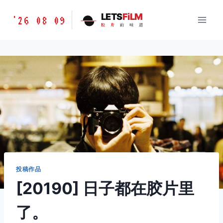
跳
胶
LETS
FiLM
'26 08 09
到
胶
片
的
味
道
片
内
的
容
味
道
LETSFILM
投稿作品
[20190] 日子都在胶片里
了。