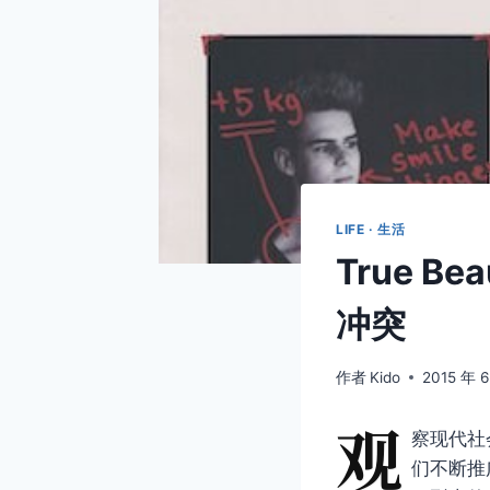
LIFE · 生活
True 
冲突
作者
Kido
2015 年 
观
察现代社
们不断推