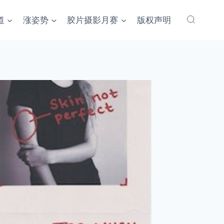
道
涨姿势
胶片摄影月赛
版权声明