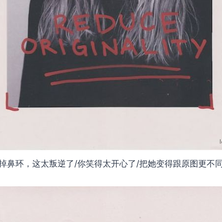
掉鼻环，这太叛逆了/你笑得太开心了/把她变得跟原图更不