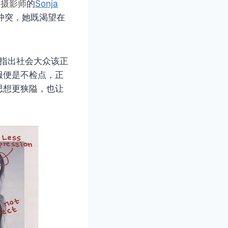
为
摄影师
的
Sonja
冲突，她既渴望在
确指出社会大众该正
服便是不检点，正
思想更狭隘，也让