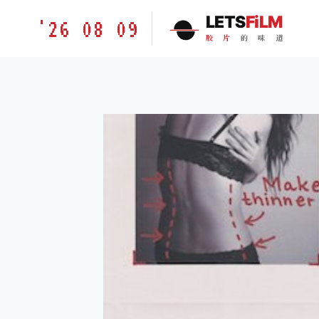
跳
胶
LETS
FiLM
'26 08 09
到
片
胶
片
的
味
道
内
的
容
味
道
LETSFILM