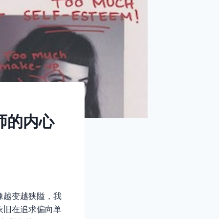
影师的内心
像越变越狭隘，我
依旧在追求偏向单