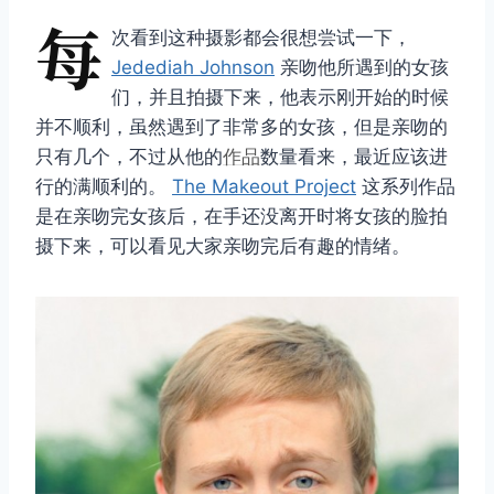
每
次看到这种摄影都会很想尝试一下，
Jedediah Johnson
亲吻他所遇到的女孩
们，并且拍摄下来，他表示刚开始的时候
并不顺利，虽然遇到了非常多的女孩，但是亲吻的
只有几个，不过从他的
作品
数量看来，最近应该进
行的满顺利的。
The Makeout Project
这系列作品
是在亲吻完女孩后，在手还没离开时将女孩的脸拍
摄下来，可以看见大家亲吻完后有趣的情绪。