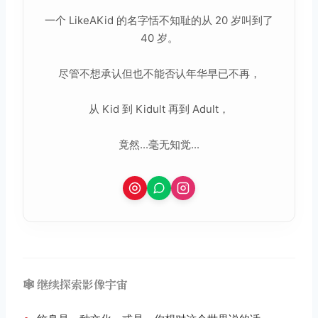
一个 LikeAKid 的名字恬不知耻的从 20 岁叫到了
40 岁。
尽管不想承认但也不能否认年华早已不再，
从 Kid 到 Kidult 再到 Adult，
竟然...毫无知觉...
🕸️ 继续探索影像宇宙