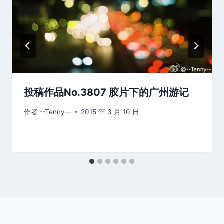
投稿作品No.3807 胶片下的广州游记
作者
--Tenny--
2015 年 3 月 10 日