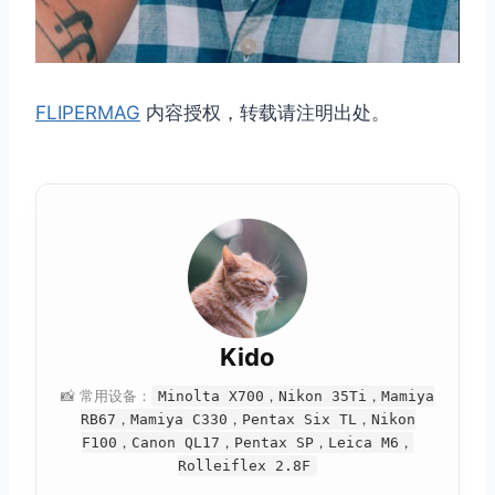
FLIPERMAG
内容授权，转载请注明出处。
Kido
📸 常用设备：
Minolta X700，Nikon 35Ti，Mamiya
RB67，Mamiya C330，Pentax Six TL，Nikon
F100，Canon QL17，Pentax SP，Leica M6，
Rolleiflex 2.8F