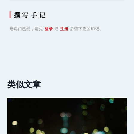
撰 写 手 记
暗房门已锁，请先
登录
或
注册
后留下您的印记。
类似文章