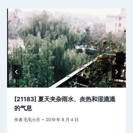
[21183] 夏天夹杂雨水、炎热和湿漉漉
的气息
作者
毛毛小月
2019 年 8 月 4 日