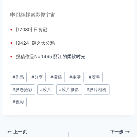
🕸️ 继续探索影像宇宙
•
[17080] 日食记
•
[9424] 谜之大公鸡
•
投稿
作品
No.1495 丽江的柔软时光
文
#
作品
#
分享
#
投稿
#
生活
#
胶卷
章
#
胶卷摄影
#
胶片
#
胶片摄影
#
胶片相机
标
签：
#
色彩
文
上一页
下一步