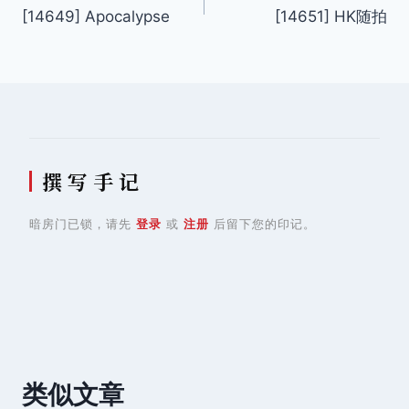
[14649] Apocalypse
[14651] HK随拍
章
导
航
撰 写 手 记
暗房门已锁，请先
登录
或
注册
后留下您的印记。
类似文章