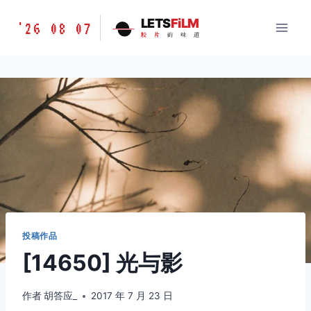
跳
胶
LETS
FiLM
'26 08 07
到
胶
片
的
味
道
片
内
的
容
味
道
LETSFILM
投稿作品
[14650] 光与影
作者
胡答应_
2017 年 7 月 23 日