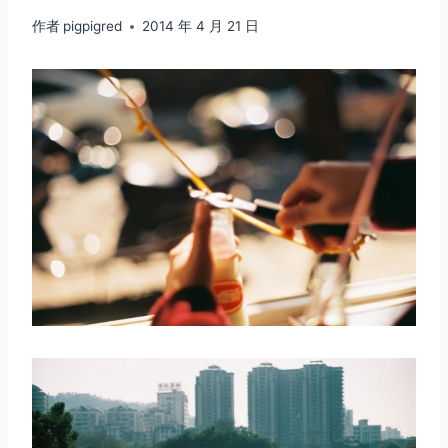
作者
pigpigred
2014 年 4 月 21 日