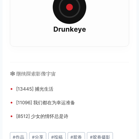
Drunkeye
🕸️ 继续探索影像宇宙
•
[13445] 捕光生活
•
[11096] 我们都在为幸运准备
•
[8512] 少女的情怀总是诗
文
#
作品
#
分享
#
投稿
#
胶卷
#
胶卷摄影