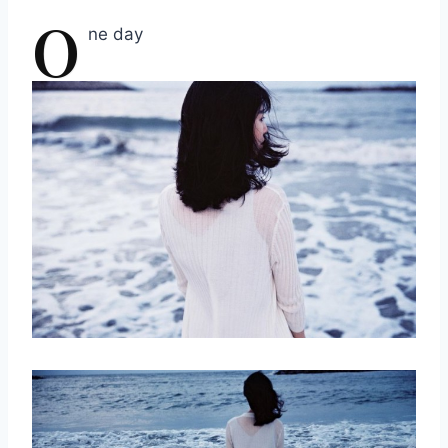
O
ne day