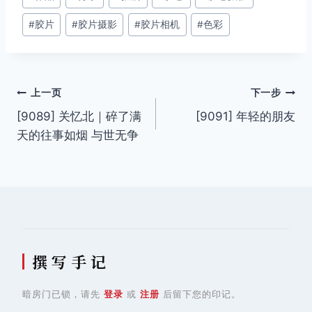
章
#
胶片
#
胶片摄影
#
胶片相机
#
色彩
标
签：
文
上一页
下一步
[9089] 关忆北｜碎了满
[9091] 年轻的朋友
章
天的往事如烟 与世无争
导
航
撰 写 手 记
暗房门已锁，请先
登录
或
注册
后留下您的印记。