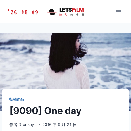
跳
胶
LETS
FiLM
'26 08 09
到
胶
片
的
味
道
片
内
的
容
味
道
LETSFILM
投稿作品
[9090] One day
作者
Drunkeye
2016 年 9 月 24 日