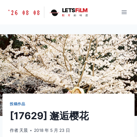
跳
胶
LETS
FiLM
'26 08 08
到
胶
片
的
味
道
片
内
的
容
味
道
LETSFILM
投稿作品
[17629] 邂逅樱花
作者
天晨
2018 年 5 月 23 日