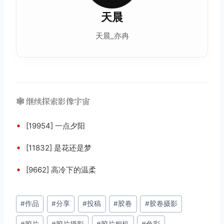
天晨
天晨_亦冉
🕸️ 继续探索影像宇宙
•
[19954] 一点夕阳
•
[11832] 是花还是梦
•
[9662] 高冷下的温柔
文
#
作品
#
分享
#
投稿
#
胶卷
#
胶卷摄影
章
#
胶片
#
胶片摄影
#
胶片相机
#
色彩