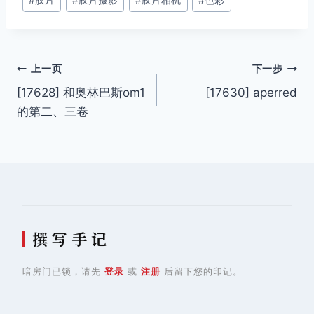
标
签：
文
上一页
下一步
[17628] 和奥林巴斯om1
[17630] aperred
章
的第二、三卷
导
航
撰 写 手 记
暗房门已锁，请先
登录
或
注册
后留下您的印记。