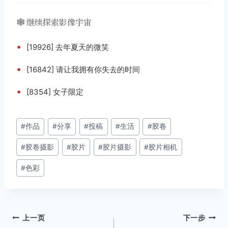
🕸️ 继续探索影像宇宙
•
[19926] 去年夏天的微笑
•
[16842] 请让我拥有你失去的时间
•
[8354] 女子限定
文
#
作品
#
分享
#
投稿
#
生活
#
胶卷
章
#
胶卷摄影
#
胶片
#
胶片摄影
#
胶片相机
标
签：
#
色彩
文
上一页
下一步