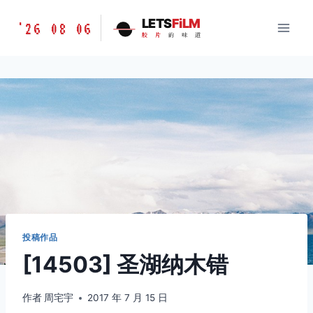
跳
胶
LETS
FiLM
'26 08 06
到
胶
片
的
味
道
片
内
的
容
味
道
LETSFILM
投稿作品
[14503] 圣湖纳木错
作者
周宅宇
2017 年 7 月 15 日