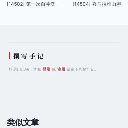
[14502] 第一次自冲洗
[14504] 喜马拉雅山脚
章
导
航
撰 写 手 记
暗房门已锁，请先
登录
或
注册
后留下您的印记。
类似文章