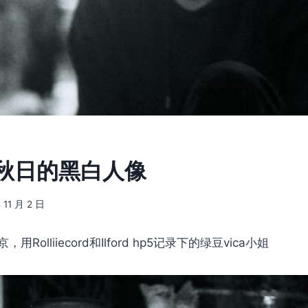
7] 秋日的黑白人像
 11 月 2 日
用Rolliiecord和Ilford hp5记录下的绿豆vica小姐