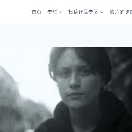
首页
专栏
投稿作品专区
胶片的味