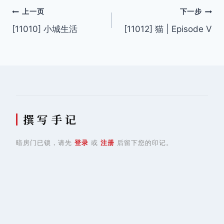
文
上一页
下一步
[11010] 小城生活
[11012] 猫 | Episode V
章
导
航
撰 写 手 记
暗房门已锁，请先
登录
或
注册
后留下您的印记。