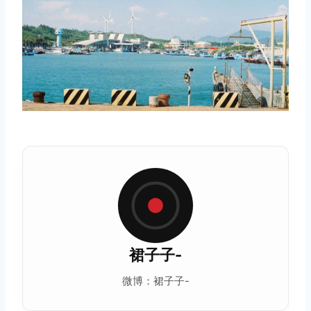
裙子子-
微博：裙子子-