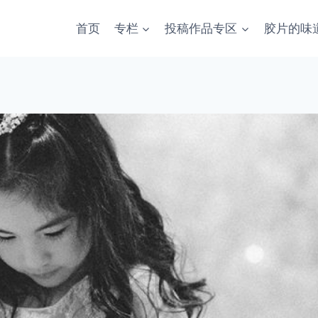
首页
专栏
投稿作品专区
胶片的味