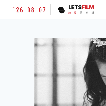
跳
胶
LETS
FiLM
'26 08 07
到
片
胶
片
的
味
道
内
的
容
味
道
LETSFILM