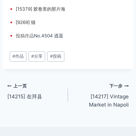
•
[15379] 胶卷里的那片海
•
[9269] 猫
•
投稿
作品
No.4504 逍遥
文
#
作品
#
分享
#
投稿
章
标
签：
文
上一页
下一步
[14215] 在拜县
[14217] Vintage
章
Market in Napoli
导
航