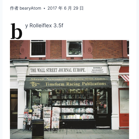
作者
bearyAtom
2017 年 6 月 29 日
b
y Rolleiflex 3.5f