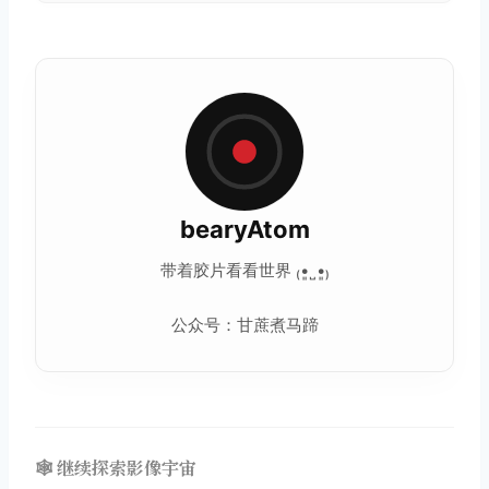
bearyAtom
带着胶片看看世界 ₍•͈˽•͈₎
公众号：甘蔗煮马蹄
🕸️ 继续探索影像宇宙