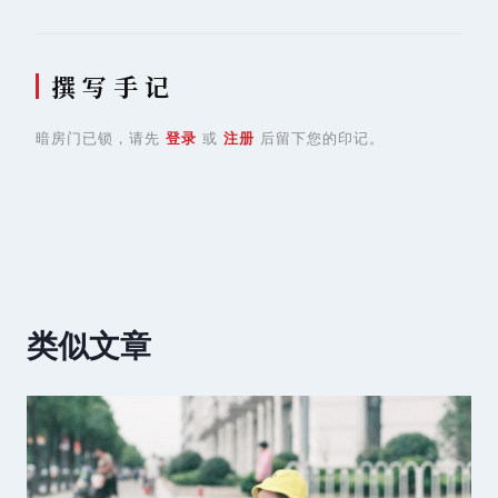
撰 写 手 记
暗房门已锁，请先
登录
或
注册
后留下您的印记。
类似文章