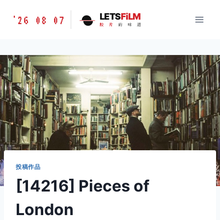
跳
胶
LETS
FiLM
'26 08 07
到
胶
片
的
味
道
片
内
的
容
味
道
LETSFILM
投稿作品
[14216] Pieces of
London