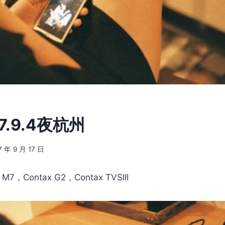
 17.9.4夜杭州
7 年 9 月 17 日
 M7，Contax G2，Contax TVSIII