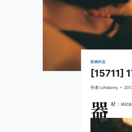
投稿作品
[15711]
作者
czhdanny
201
器
材：leica