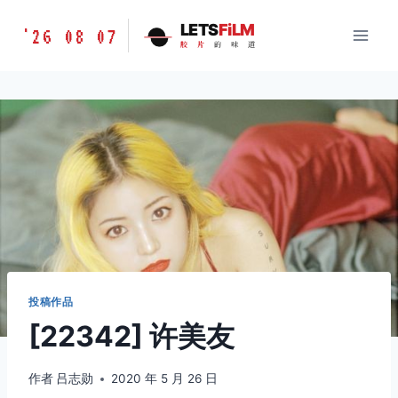
跳
胶
LETS
FiLM
'26 08 07
到
胶
片
的
味
道
片
内
的
容
味
道
LETSFILM
投稿作品
[22342] 许美友
作者
吕志勋
2020 年 5 月 26 日