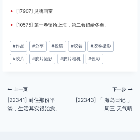
•
[17907] 灵魂画室
•
[10575] 第一卷留给上海，第二卷留给冬至。
文
#
作品
#
分享
#
投稿
#
胶卷
#
胶卷摄影
章
#
胶片
#
胶片摄影
#
胶片相机
#
色彩
标
签：
文
上一页
下一步
[22341] 耐住那份平
[22343] 「 海岛日记 」
章
淡，生活其实很治愈。
周三 天气晴
导
航