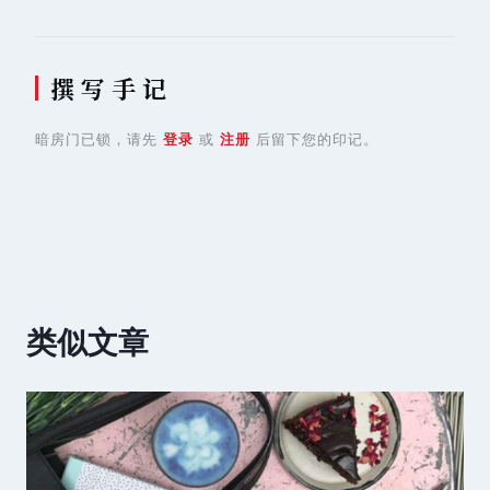
撰 写 手 记
暗房门已锁，请先
登录
或
注册
后留下您的印记。
类似文章