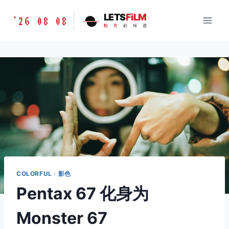
跳
胶
LETS
FiLM
'26 08 08
到
胶
片
的
味
道
片
内
的
容
味
道
LETSFILM
COLORFUL · 影色
Pentax 67 化身为
Monster 67