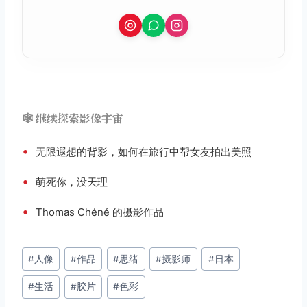
🕸️ 继续探索影像宇宙
•
无限遐想的背影，如何在旅行中帮女友拍出美照
•
萌死你，没天理
•
Thomas Chéné 的摄影作品
文
#
人像
#
作品
#
思绪
#
摄影师
#
日本
章
#
生活
#
胶片
#
色彩
标
签：