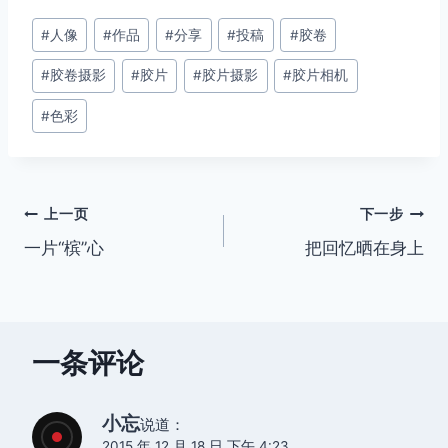
文
#
人像
#
作品
#
分享
#
投稿
#
胶卷
章
#
胶卷摄影
#
胶片
#
胶片摄影
#
胶片相机
标
签：
#
色彩
文
上一页
下一步
一片“槟”心
把回忆晒在身上
章
导
航
一条评论
小忘
说道：
2015 年 12 月 18 日 下午 4:23