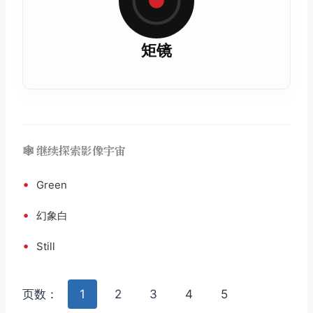
矩镜
🕸️ 继续探索影像宇宙
•
Green
•
幻象白
•
Still
页数：
1
2
3
4
5