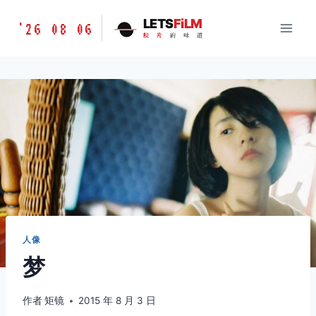
跳
胶
LETS
FiLM
'26 08 06
到
胶
片
的
味
道
片
内
的
容
味
道
LETSFILM
人像
梦
作者
矩镜
2015 年 8 月 3 日