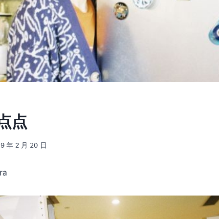
 点点
19 年 2 月 20 日
ra