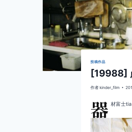
投稿作品
[19988]
作者
kinder_film
20
器
材富士tia