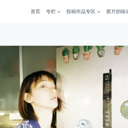
首页
专栏
投稿作品专区
胶片的味