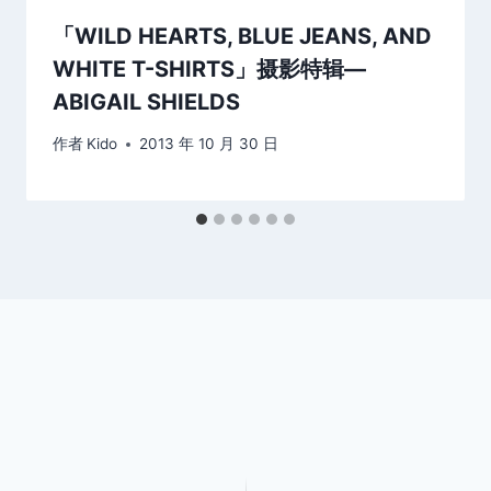
「WILD HEARTS, BLUE JEANS, AND
WHITE T-SHIRTS」摄影特辑—
ABIGAIL SHIELDS
作者
Kido
2013 年 10 月 30 日