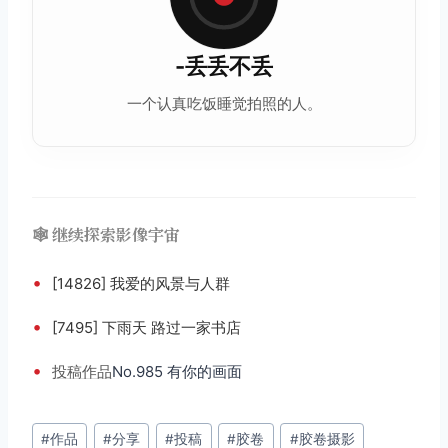
-丢丢不丢
一个认真吃饭睡觉拍照的人。
🕸️ 继续探索影像宇宙
•
[14826] 我爱的风景与人群
•
[7495] 下雨天 路过一家书店
•
投稿
作品
No.985 有你的画面
文
#
作品
#
分享
#
投稿
#
胶卷
#
胶卷摄影