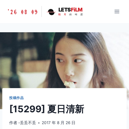
跳
胶
LETS
FiLM
'26 08 09
到
胶
片
的
味
道
片
内
的
容
味
道
LETSFILM
投稿作品
[15299] 夏日清新
作者
-丢丢不丢
2017 年 8 月 26 日