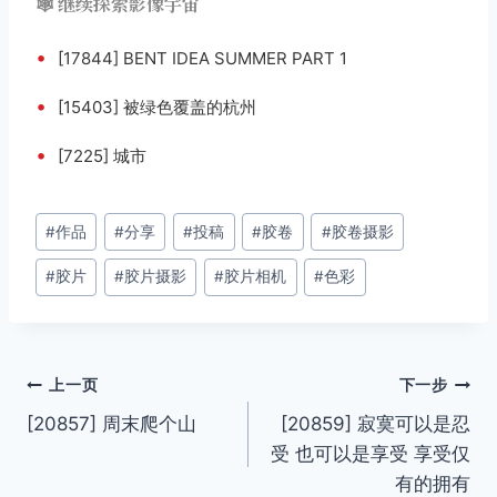
🕸️ 继续探索影像宇宙
•
[17844] BENT IDEA SUMMER PART 1
•
[15403] 被绿色覆盖的杭州
•
[7225] 城市
文
#
作品
#
分享
#
投稿
#
胶卷
#
胶卷摄影
章
#
胶片
#
胶片摄影
#
胶片相机
#
色彩
标
签：
文
上一页
下一步
[20857] 周末爬个山
[20859] 寂寞可以是忍
章
受 也可以是享受 享受仅
导
有的拥有