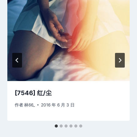
[7546] 红/尘
作者
林66_
2016 年 6 月 3 日