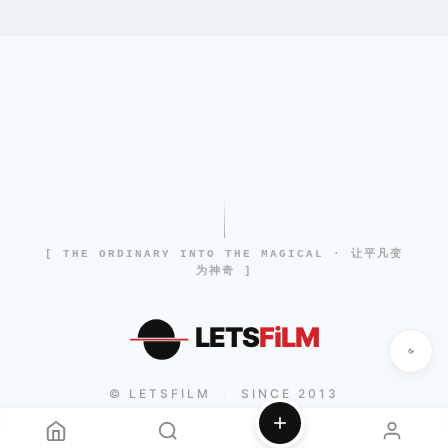
[ THE ORDINARY INTO THE MAGICAL · 让平凡变
为神奇 ]
LETS
FiLM
© LETSFILM
SINCE 2013
|