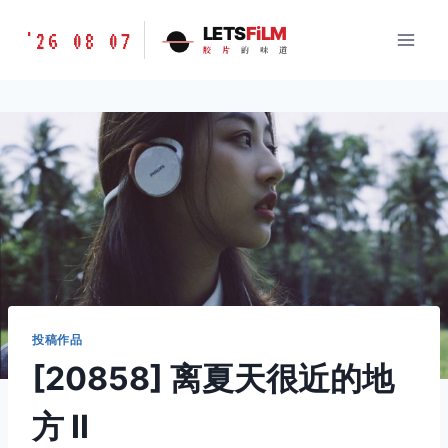
跳
胶
LETS
FiLM
'26 08 07
到
胶
片
的
味
道
片
内
的
容
味
道
LETSFILM
投稿作品
[20858] 离夏天很近的地
方 Ⅱ