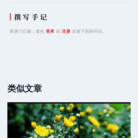
撰 写 手 记
暗房门已锁，请先
登录
或
注册
后留下您的印记。
类似文章