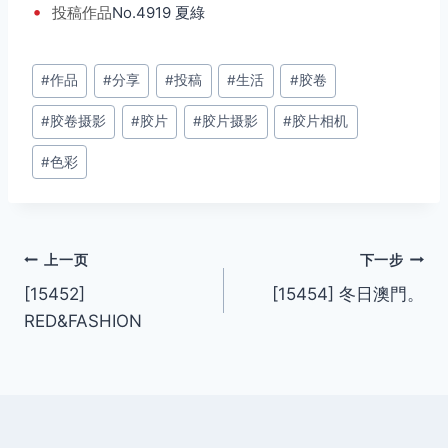
•
投稿
作品
No.4919 夏綠
文
#
作品
#
分享
#
投稿
#
生活
#
胶卷
章
#
胶卷摄影
#
胶片
#
胶片摄影
#
胶片相机
标
签：
#
色彩
文
上一页
下一步
[15452]
[15454] 冬日澳門。
章
RED&FASHION
导
航