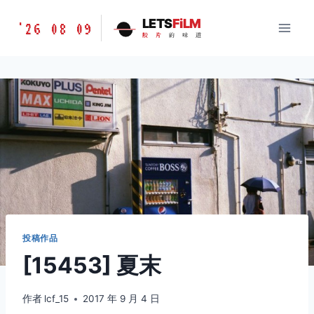
跳
胶
LETS
FiLM
'26 08 09
到
胶
片
的
味
道
片
内
的
容
味
道
LETSFILM
投稿作品
[15453] 夏末
作者
lcf_15
2017 年 9 月 4 日