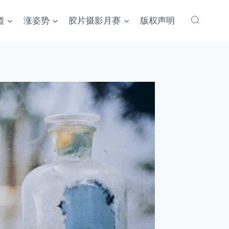
道
涨姿势
胶片摄影月赛
版权声明