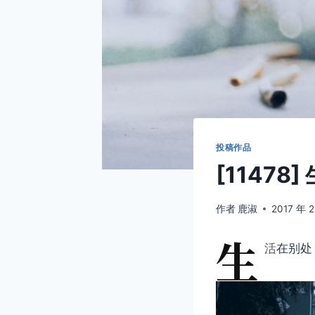
投稿作品
[11478
作者
鹿淑
2017 年 2
生
活
在别处