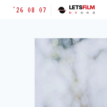
跳
胶
LETS
FiLM
'26 08 07
到
片
胶
片
的
味
道
内
的
容
味
道
LETSFILM