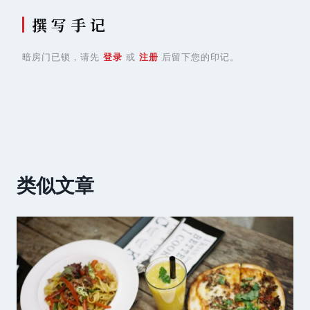
撰 写 手 记
暗房门已锁，请先
登录
或
注册
后留下您的印记。
类似文章