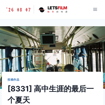
跳
胶
LETS
FiLM
'26 08 07
到
胶
片
的
味
道
片
内
的
容
味
道
LETSFILM
投稿作品
[8331] 高中生涯的最后一
个夏天