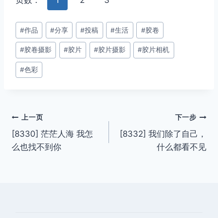
页数：
1
2
3
文
#
作品
#
分享
#
投稿
#
生活
#
胶卷
章
#
胶卷摄影
#
胶片
#
胶片摄影
#
胶片相机
标
签：
#
色彩
文
上一页
下一步
[8330] 茫茫人海 我怎
[8332] 我们除了自己，
章
么也找不到你
什么都看不见
导
航