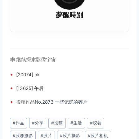
夢醒時別
🕸️ 继续探索影像宇宙
•
[20074] hk
•
[13625] 午后
•
投稿
作品
No.2873 一些记忆的碎片
文
#
作品
#
分享
#
投稿
#
生活
#
胶卷
章
#
胶卷摄影
#
胶片
#
胶片摄影
#
胶片相机
标