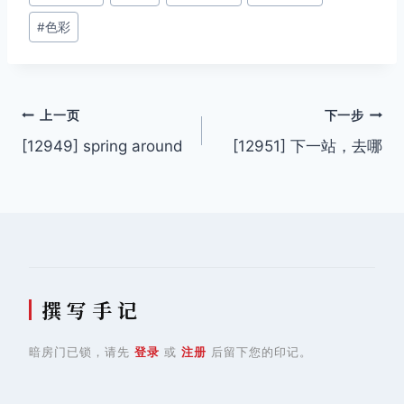
签：
#
色彩
文
上一页
下一步
[12949] spring around
[12951] 下一站，去哪
章
导
航
撰 写 手 记
暗房门已锁，请先
登录
或
注册
后留下您的印记。