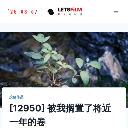
跳
胶
LETS
FiLM
'26 08 07
到
胶
片
的
味
道
片
内
的
容
味
道
LETSFILM
投稿作品
[12950] 被我搁置了将近
一年的卷