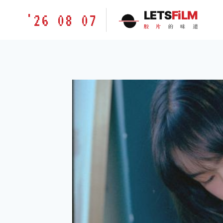
跳
胶
LETS
FiLM
'26 08 07
到
片
胶
片
的
味
道
内
的
容
味
道
LETSFILM