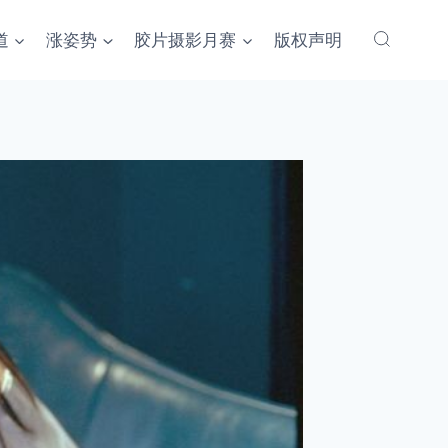
道
涨姿势
胶片摄影月赛
版权声明