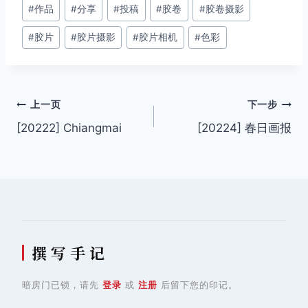
文
#
作品
#
分享
#
投稿
#
胶卷
#
胶卷摄影
章
#
胶片
#
胶片摄影
#
胶片相机
#
色彩
标
签：
文
上一页
下一步
[20222] Chiangmai
[20224] 春日画报
章
导
航
撰 写 手 记
暗房门已锁，请先
登录
或
注册
后留下您的印记。