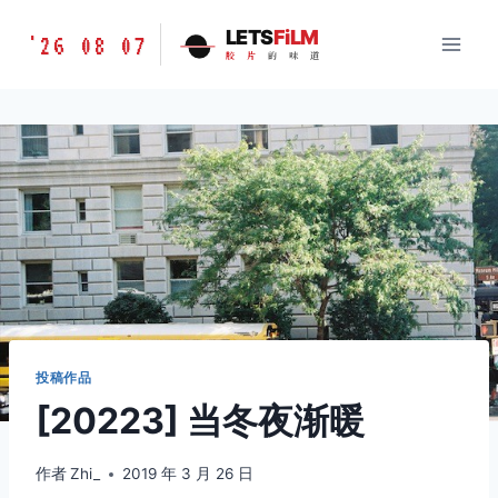
跳
胶
LETS
FiLM
'26 08 07
到
胶
片
的
味
道
片
内
的
容
味
道
LETSFILM
投稿作品
[20223] 当冬夜渐暖
作者
Zhi_
2019 年 3 月 26 日