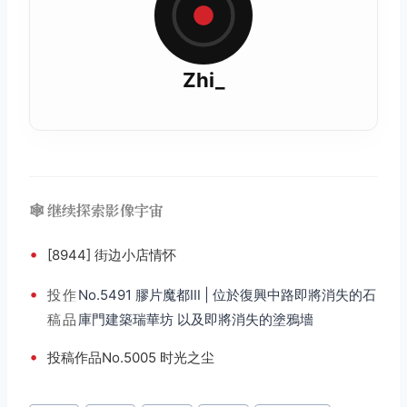
Zhi_
🕸️ 继续探索影像宇宙
•
[8944] 街边小店情怀
•
投
作
No.5491 膠片魔都Ⅲ | 位於復興中路即將消失的石
稿
品
庫門建築瑞華坊 以及即將消失的塗鴉墻
•
投稿作品No.5005 时光之尘