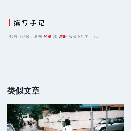
撰 写 手 记
暗房门已锁，请先
登录
或
注册
后留下您的印记。
类似文章