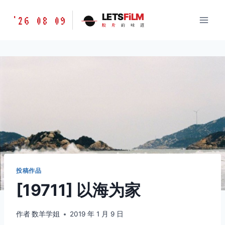
跳
胶
LETS
FiLM
'26 08 09
到
胶
片
的
味
道
片
内
的
容
味
道
LETSFILM
投稿作品
[19711] 以海为家
作者
数羊学姐
2019 年 1 月 9 日