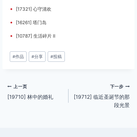
•
[17321] 心守清欢
•
[16261] 塔门岛
•
[10787] 生活碎片 II
文
#
作品
#
分享
#
投稿
章
标
签：
文
上一页
下一步
[19710] 林中的婚礼
[19712] 临近圣诞节的那
章
段光景
导
航