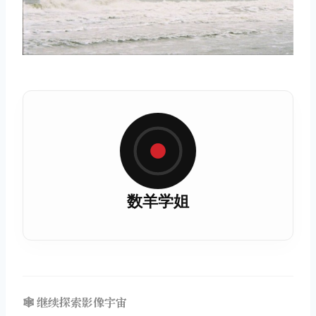
数羊学姐
🕸️ 继续探索影像宇宙