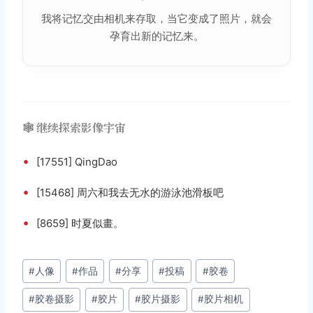
我将记忆交由相机来存取，当它变成了照片，就会
孕育出新的记忆来。
🕸️ 继续探索影像宇宙
•
[17551] QingDao
•
[15468] 周六和我去️无水的游泳池滑板吧
•
[8659] 时夏似畫。
文
#
人像
#
作品
#
分享
#
投稿
#
胶卷
章
#
胶卷摄影
#
胶片
#
胶片摄影
#
胶片相机
标