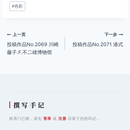
签：
#
色彩
文
上一页
下一步
投稿作品No.2069 川崎
投稿作品No.2071 港式
章
藤子.F.不二雄博物馆
导
航
撰 写 手 记
暗房门已锁，请先
登录
或
注册
后留下您的印记。