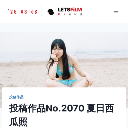
跳
胶
LETS
FiLM
'26 08 08
到
胶
片
的
味
道
片
内
的
容
味
道
LETSFILM
投稿作品
投稿作品No.2070 夏日西
瓜照