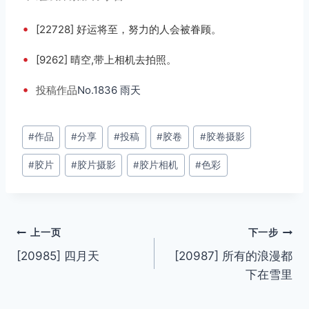
•
[22728] 好运将至，努力的人会被眷顾。
•
[9262] 晴空,带上相机去拍照。
•
投稿
作品
No.1836 雨天
文
#
作品
#
分享
#
投稿
#
胶卷
#
胶卷摄影
章
#
胶片
#
胶片摄影
#
胶片相机
#
色彩
标
签：
文
上一页
下一步
[20985] 四月天
[20987] 所有的浪漫都
章
下在雪里
导