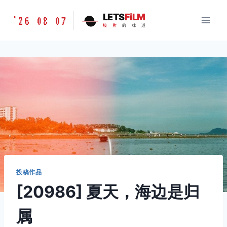
跳
胶
LETS
FiLM
'26 08 07
到
胶
片
的
味
道
片
内
的
容
味
道
LETSFILM
投稿作品
[20986] 夏天，海边是归
属