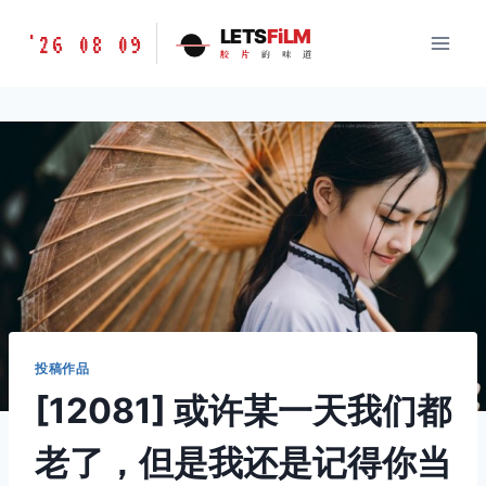
跳
胶
LETS
FiLM
'26 08 09
到
胶
片
的
味
道
片
内
的
容
味
道
LETSFILM
投稿作品
[12081] 或许某一天我们都
老了，但是我还是记得你当