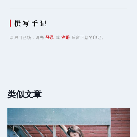
撰 写 手 记
暗房门已锁，请先
登录
或
注册
后留下您的印记。
类似文章