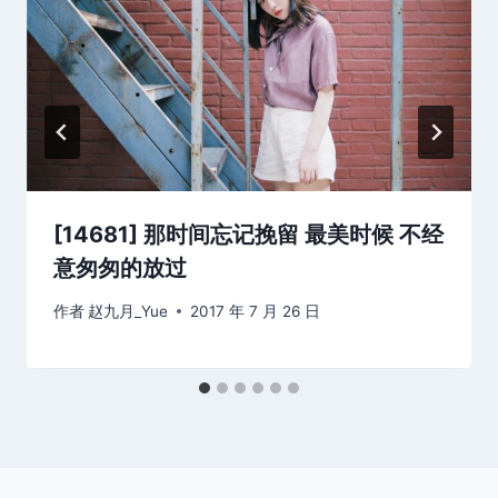
[14681] 那时间忘记挽留 最美时候 不经
意匆匆的放过
作者
赵九月_Yue
2017 年 7 月 26 日