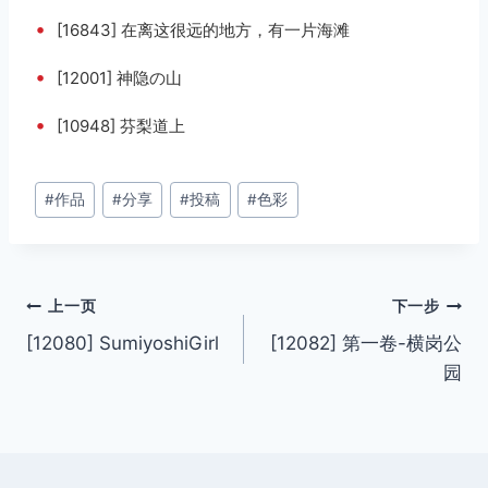
•
[16843] 在离这很远的地方，有一片海滩
•
[12001] 神隐の山
•
[10948] 芬梨道上
文
#
作品
#
分享
#
投稿
#
色彩
章
标
签：
文
上一页
下一步
[12080] SumiyoshiGirl
[12082] 第一卷-横岗公
章
园
导
航