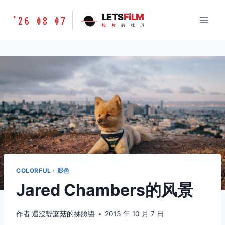
跳
胶
LETS
FiLM
'26 08 07
到
胶
片
的
味
道
片
内
的
容
味
道
LETSFILM
COLORFUL · 影色
Jared Chambers的风景
作者
還沒變蘑菇的揉臉醬
2013 年 10 月 7 日