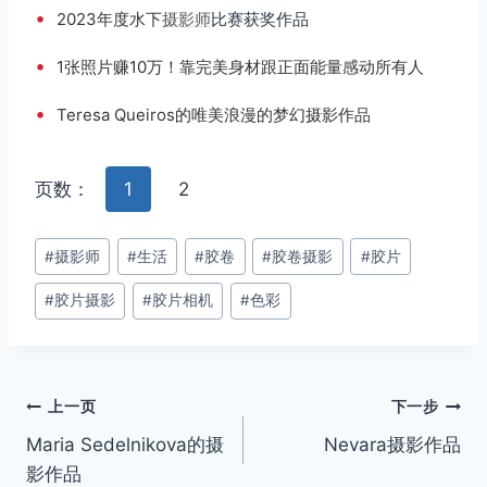
•
2023年度水下
摄影师
比赛获奖作品
•
1张照片赚10万！靠完美身材跟正面能量感动所有人
•
Teresa Queiros的唯美浪漫的梦幻摄影作品
页数：
1
2
文
#
摄影师
#
生活
#
胶卷
#
胶卷摄影
#
胶片
章
#
胶片摄影
#
胶片相机
#
色彩
标
签：
文
上一页
下一步
Maria Sedelnikova的摄
Nevara摄影作品
章
影作品