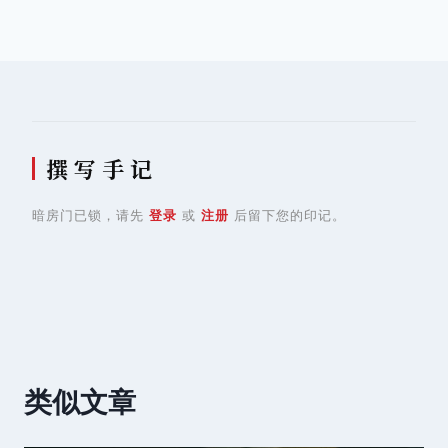
导
航
撰 写 手 记
暗房门已锁，请先
登录
或
注册
后留下您的印记。
类似文章