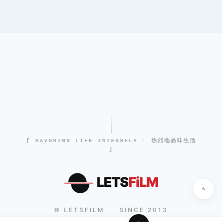
[ SAVORING LIFE INTENSELY · 热烈地品味生活
]
LETS
FiLM
© LETSFILM
SINCE 2013
|