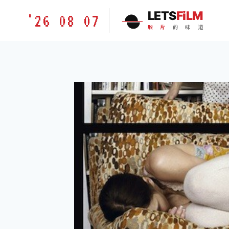
跳
胶
LETS
FiLM
'26 08 07
到
片
胶
片
的
味
道
内
的
容
味
道
LETSFILM