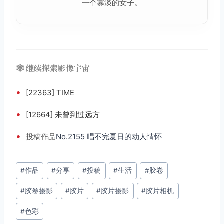
一个寡淡的女子。
🕸️ 继续探索影像宇宙
•
[22363] TIME
•
[12664] 未曾到过远方
•
投稿
作品
No.2155 唱不完夏日的动人情怀
文
#
作品
#
分享
#
投稿
#
生活
#
胶卷
章
#
胶卷摄影
#
胶片
#
胶片摄影
#
胶片相机
标
签：
#
色彩