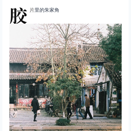
胶
片
里的朱家角