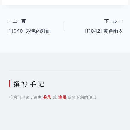
文
上一页
下一步
[11040] 彩色的对面
[11042] 黄色雨衣
章
导
航
撰 写 手 记
暗房门已锁，请先
登录
或
注册
后留下您的印记。