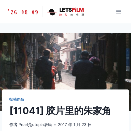
跳
胶
LETS
FiLM
'26 08 09
到
胶
片
的
味
道
片
内
的
容
味
道
LETSFILM
投稿作品
[11041] 胶片里的朱家角
作者
Pearl是utopia居民
2017 年 1 月 23 日