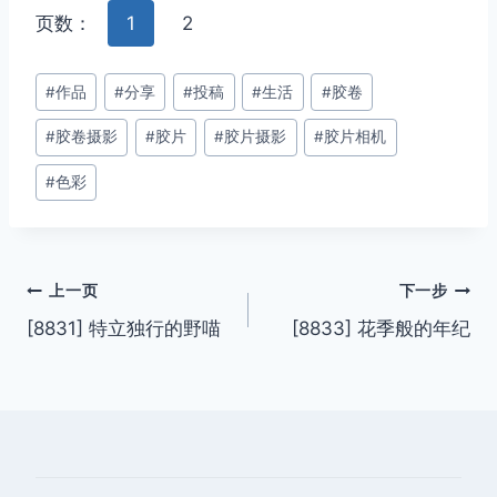
页数：
1
2
文
#
作品
#
分享
#
投稿
#
生活
#
胶卷
章
#
胶卷摄影
#
胶片
#
胶片摄影
#
胶片相机
标
签：
#
色彩
文
上一页
下一步
[8831] 特立独行的野喵
[8833] 花季般的年纪
章
导
航