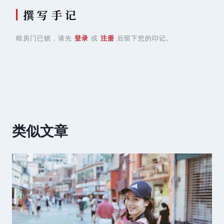
撰 写 手 记
暗房门已锁，请先
登录
或
注册
后留下您的印记。
类似文章