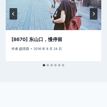
[8670] 东山口，慢停留
作者
趙璟淵
2016 年 8 月 24 日