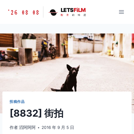
跳
胶
LETS
FiLM
'26 08 08
到
胶
片
的
味
道
片
内
的
容
味
道
LETSFILM
投稿作品
[8832] 街拍
作者
滔阿阿阿
2016 年 9 月 5 日