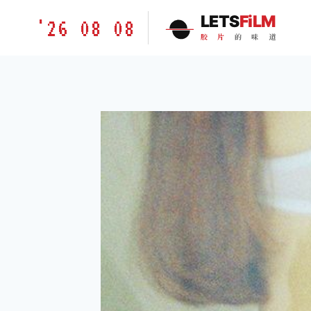
跳
胶
LETS
FiLM
'26 08 08
到
片
胶
片
的
味
道
内
的
容
味
道
LETSFILM