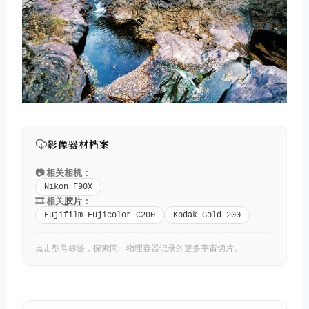
影像器材档案
📷 相关相机：
Nikon F90X
🎞️ 相关
胶片
：
Fujifilm Fujicolor C200
Kodak Gold 200
点击型号标签，探索同一物理容器记录的更多宇宙切片。