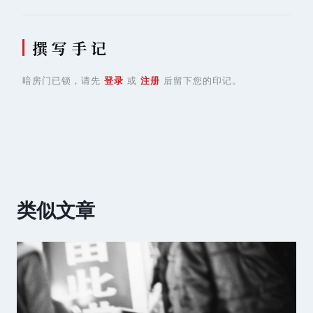
撰 写 手 记
暗房门已锁，请先
登录
或
注册
后留下您的印记。
类似文章