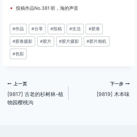
•
投稿作品No.381 听，海的声音
文
#
作品
#
分享
#
投稿
#
生活
#
胶卷
章
#
胶卷摄影
#
胶片
#
胶片摄影
#
胶片相机
标
签：
#
色彩
文
上一页
下一步
[9817] 古老的杉树林-植
[9819] 木本味
章
物园樱桃沟
导
航