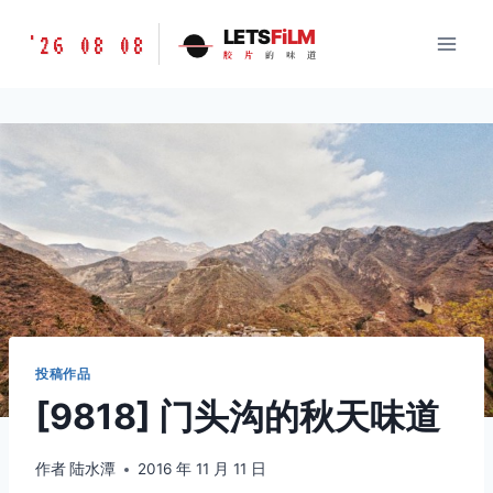
跳
胶
LETS
FiLM
'26 08 08
到
胶
片
的
味
道
片
内
的
容
味
道
LETSFILM
投稿作品
[9818] 门头沟的秋天味道
作者
陆水潭
2016 年 11 月 11 日