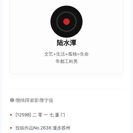
陆水潭
文艺+
生活
+孤独=生命
帝都工科男
🕸️ 继续探索影像宇宙
•
[12598] 二 零 一 七 厦 门
•
投稿
作品
No.2636 漫步苏州