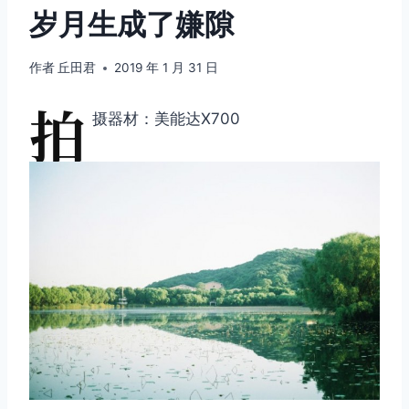
岁月生成了嫌隙
作者
丘田君
2019 年 1 月 31 日
拍
摄器材：美能达X700