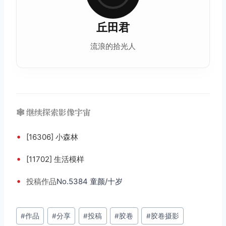
丘田君
流浪的拾光人
🕸️ 继续探索影像宇宙
•
[16306] 小森林
•
[11702] 生活模样
•
投稿
作品
No.5384 童颜/十岁
文
#
作品
#
分享
#
投稿
#
胶卷
#
胶卷摄影
章