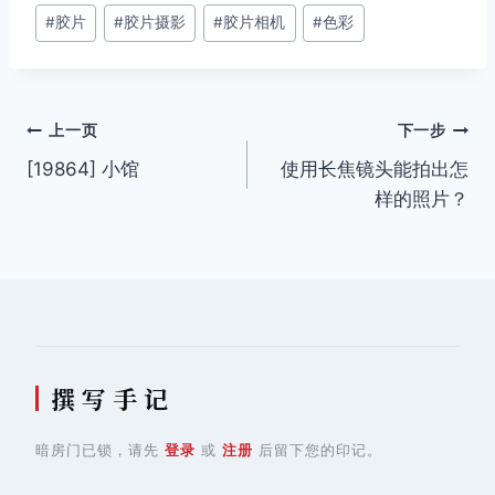
#
胶片
#
胶片摄影
#
胶片相机
#
色彩
标
签：
文
上一页
下一步
[19864] 小馆
使用长焦镜头能拍出怎
章
样的照片？
导
航
撰 写 手 记
暗房门已锁，请先
登录
或
注册
后留下您的印记。