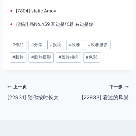
•
[7804] static Amoy
•
投稿
作品
No.459 耳边是张悬 右边是你
文
#
作品
#
分享
#
投稿
#
胶卷
#
胶卷摄影
章
#
胶片
#
胶片摄影
#
胶片相机
#
色彩
标
签：
文
上一页
下一步
[22931] 陪你按时长大
[22933] 看过的风景
章
导
航