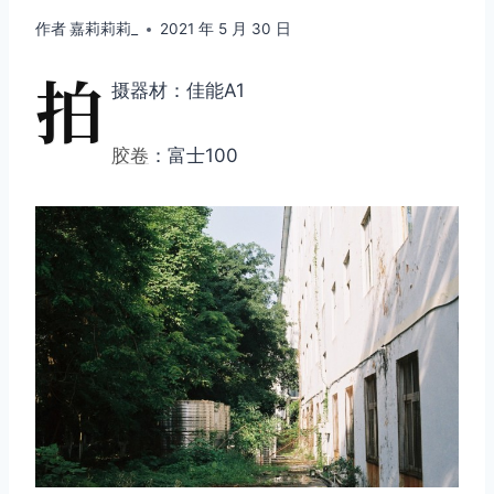
作者
嘉莉莉莉_
2021 年 5 月 30 日
拍
摄器材：佳能A1
胶卷
：富士100