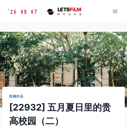
跳
胶
LETS
FiLM
'26 08 07
到
胶
片
的
味
道
片
内
的
容
味
道
LETSFILM
投稿作品
[22932] 五月夏日里的贵
高校园（二）