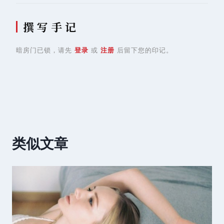
撰 写 手 记
暗房门已锁，请先
登录
或
注册
后留下您的印记。
类似文章