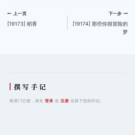
签：
文
上一页
下一步
[19173] 稻香
[19174] 那些你很冒险的
章
梦
导
航
撰 写 手 记
暗房门已锁，请先
登录
或
注册
后留下您的印记。