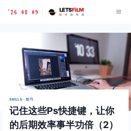
跳
胶
LETS
FiLM
'26 08 09
到
胶
片
的
味
道
片
内
的
容
味
道
LETSFILM
SKILLS · 技巧
记住这些Ps快捷键，让你
的后期效率事半功倍（2）