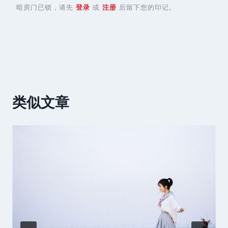
暗房门已锁，请先
登录
或
注册
后留下您的印记。
类似文章