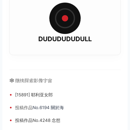
DUDUDUDUDULL
🕸️ 继续探索影像宇宙
•
[15891] 耶利亚女郎
•
投稿
作品
No.6194 關於海
•
投稿作品No.4248 念想