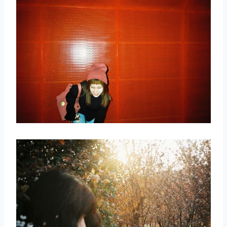
取消
搜索