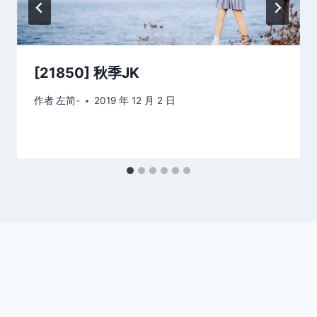
[21850] 秋季JK
作者
左简-
2019 年 12 月 2 日