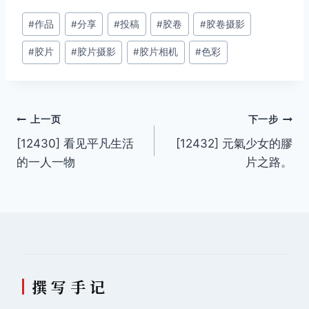
文
#
作品
#
分享
#
投稿
#
胶卷
#
胶卷摄影
章
#
胶片
#
胶片摄影
#
胶片相机
#
色彩
标
签：
文
上一页
下一步
[12430] 看见平凡生活
[12432] 元氣少女的膠
章
的一人一物
片之路。
导
航
撰 写 手 记