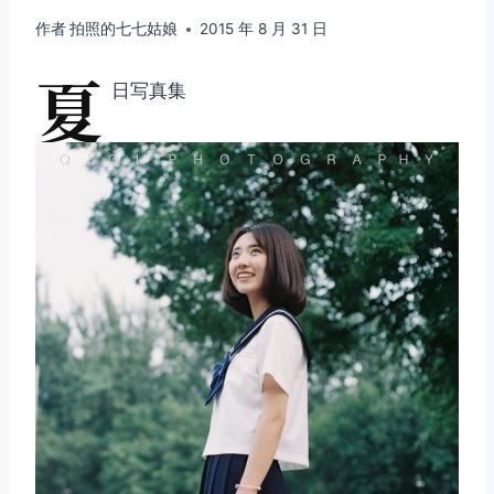
作者
拍照的七七姑娘
2015 年 8 月 31 日
夏
日写真集