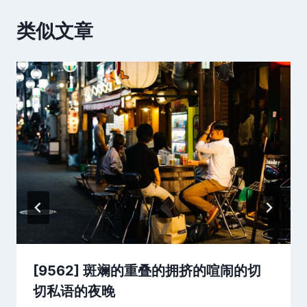
类似文章
[9562] 斑斓的重叠的拥挤的喧闹的切
切私语的夜晚