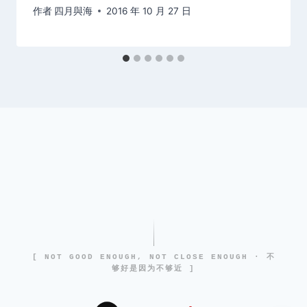
作者
四月與海
2016 年 10 月 27 日
[ NOT GOOD ENOUGH, NOT CLOSE ENOUGH · 不
够好是因为不够近 ]